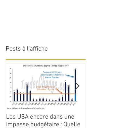
Posts à l'affiche
Les USA encore dans une
Point de march
impasse budgétaire : Quelle
juillet 2023