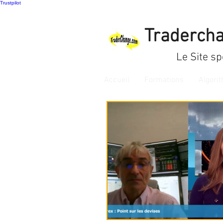
Trustpilot
Tradercha
Le Site sp
Accueil
Formations
Algori