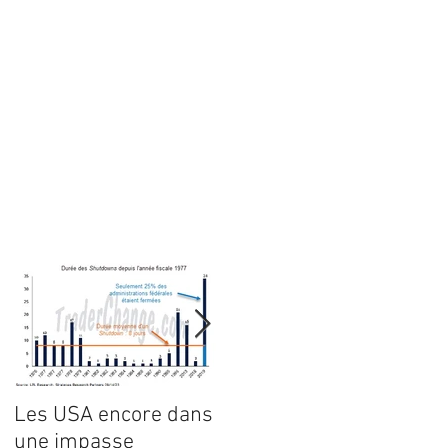
e
Les USA encore dans
Point de marché Forex
une impasse
du 3 juillet 2023