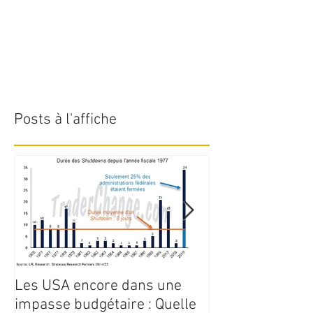
Posts à l'affiche
Les USA encore dans une
Point de march
impasse budgétaire : Quelle
juillet 2023