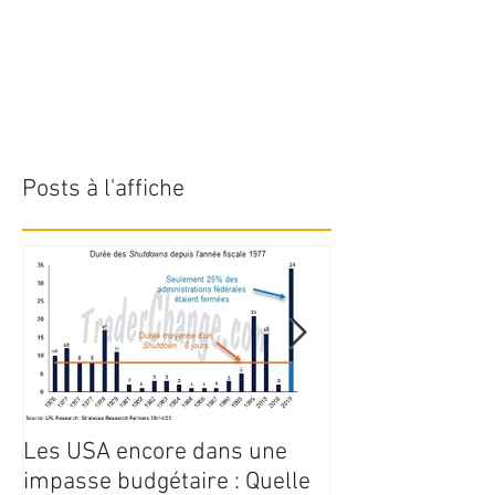
Posts à l'affiche
Les USA encore dans une
Point de march
impasse budgétaire : Quelle
juillet 2023