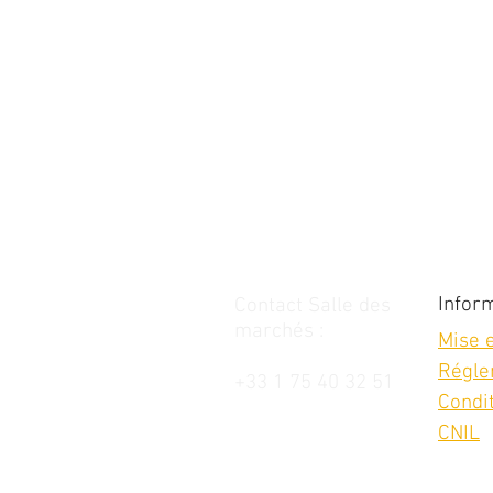
Infor
Contact Salle des
marchés :
Mise 
Régle
+33 1 75 40 32 51
Condi
CNIL