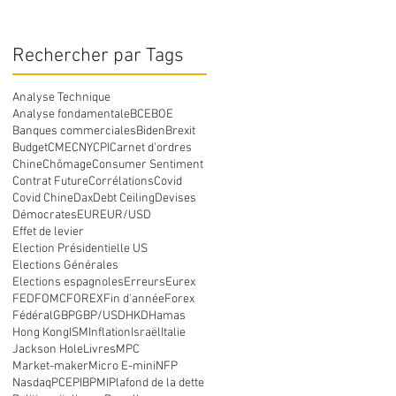
Rechercher par Tags
Analyse Technique
Analyse fondamentale
BCE
BOE
Banques commerciales
Biden
Brexit
Budget
CME
CNY
CPI
Carnet d'ordres
Chine
Chômage
Consumer Sentiment
Contrat Future
Corrélations
Covid
Covid Chine
Dax
Debt Ceiling
Devises
Démocrates
EUR
EUR/USD
Effet de levier
Election Présidentielle US
Elections Générales
Elections espagnoles
Erreurs
Eurex
FED
FOMC
FOREX
Fin d'année
Forex
Fédéral
GBP
GBP/USD
HKD
Hamas
Hong Kong
ISM
Inflation
Israël
Italie
Jackson Hole
Livres
MPC
Market-maker
Micro E-mini
NFP
Nasdaq
PCE
PIB
PMI
Plafond de la dette