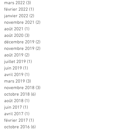
mars 2022
(3)
3 posts
février 2022
(1)
1 post
janvier 2022
(2)
2 posts
novembre 2021
(2)
2 posts
août 2021
(1)
1 post
août 2020
(3)
3 posts
décembre 2019
(2)
2 posts
novembre 2019
(2)
2 posts
août 2019
(2)
2 posts
juillet 2019
(1)
1 post
juin 2019
(1)
1 post
avril 2019
(1)
1 post
mars 2019
(3)
3 posts
novembre 2018
(3)
3 posts
octobre 2018
(6)
6 posts
août 2018
(1)
1 post
juin 2017
(1)
1 post
avril 2017
(1)
1 post
février 2017
(1)
1 post
octobre 2016
(6)
6 posts