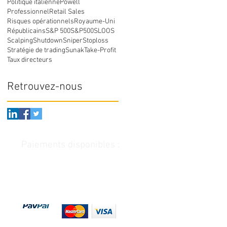
Politique italienne
Powell
Professionnel
Retail Sales
Risques opérationnels
Royaume-Uni
Républicains
S&P 500
S&P500
SLOOS
Scalping
Shutdown
Sniper
Stoploss
Stratégie de trading
Sunak
Take-Profit
Taux directeurs
Retrouvez-nous
Paiements disponibles :