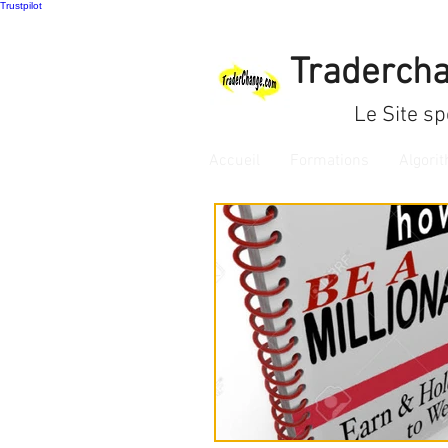
Trustpilot
Tradercha
Le Site sp
Accueil
Formations
Algori