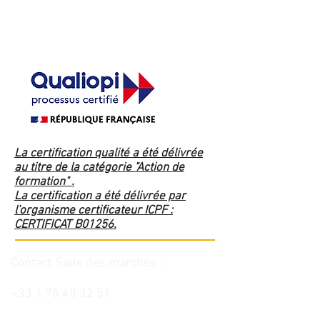
Voir le livre
"Spéculer
avec
Succès
Sur le
Forex"
La certification qualité a été délivrée
au titre de la catégorie "Action de
formation" .
La certification a été délivrée par
l'organisme certificateur ICPF :
CERTIFICAT B01256.
Contact Salle des marchés :
+33 1 75 40 32 51
L'investissement sur les marchés