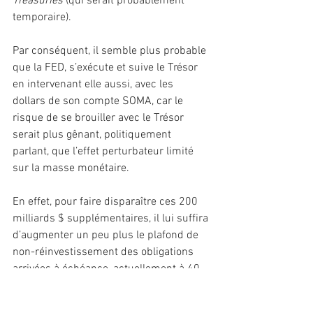
Treasuries
 (qui serait probablement 
temporaire).
Par conséquent, il semble plus probable 
que la FED, s’exécute et suive le Trésor 
en intervenant elle aussi, avec les 
dollars de son compte SOMA, car le 
risque de se brouiller avec le Trésor 
serait plus gênant, politiquement 
parlant, que l’effet perturbateur limité 
sur la masse monétaire.  
En effet, pour faire disparaître ces 200 
milliards $ supplémentaires, il lui suffira 
d’augmenter un peu plus le plafond de 
non-réinvestissement des obligations 
arrivées à échéance, actuellement à 40 
milliards $ /mois, dans le cadre de sa 
réduction du QE : soit, une bouchée de 