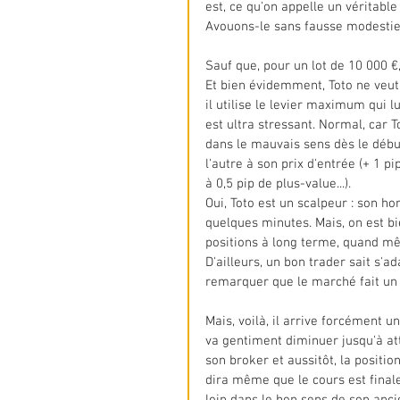
est, ce qu'on appelle un véritable 
Avouons-le sans fausse modestie : T
Sauf que, pour un lot de 10 000 €,
Et bien évidemment, Toto ne veut p
il utilise le levier maximum qui l
est ultra stressant. Normal, car T
dans le mauvais sens dès le début. 
l'autre à son prix d'entrée (+ 1 pi
à 0,5 pip de plus-value...).
Oui, Toto est un scalpeur : son h
quelques minutes. Mais, on est bi
positions à long terme, quand m
D'ailleurs, un bon trader sait s'ad
remarquer que le marché fait un t
Mais, voilà, il arrive forcément u
va gentiment diminuer jusqu'à att
son broker et aussitôt, la positi
dira même que le cours est final
loin dans le bon sens de son ancien