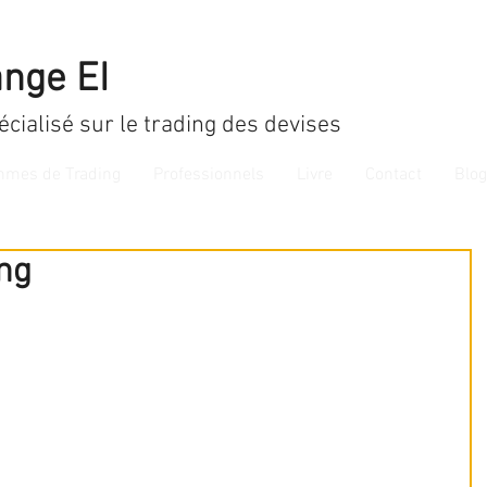
nge EI
écialisé sur le trading des devises
thmes de Trading
Professionnels
Livre
Contact
Blog
ing