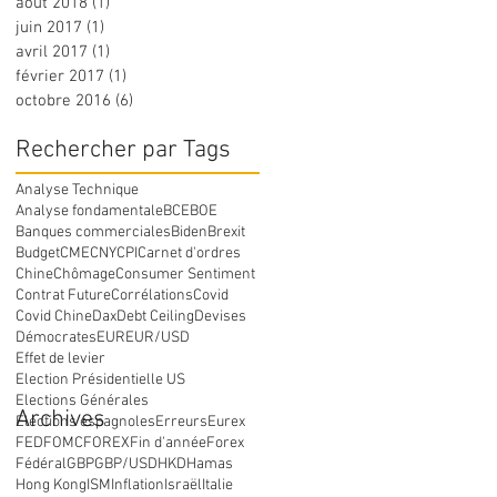
août 2018
(1)
1 post
juin 2017
(1)
1 post
avril 2017
(1)
1 post
février 2017
(1)
1 post
octobre 2016
(6)
6 posts
Rechercher par Tags
Analyse Technique
Analyse fondamentale
BCE
BOE
Banques commerciales
Biden
Brexit
Budget
CME
CNY
CPI
Carnet d'ordres
Chine
Chômage
Consumer Sentiment
Contrat Future
Corrélations
Covid
Covid Chine
Dax
Debt Ceiling
Devises
Démocrates
EUR
EUR/USD
Effet de levier
Election Présidentielle US
Elections Générales
Archives
Elections espagnoles
Erreurs
Eurex
FED
FOMC
FOREX
Fin d'année
Forex
Fédéral
GBP
GBP/USD
HKD
Hamas
Hong Kong
ISM
Inflation
Israël
Italie