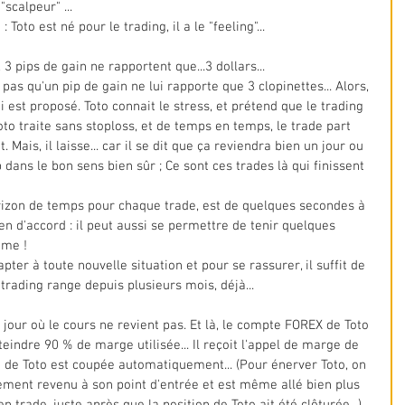
"scalpeur" ...
oto est né pour le trading, il a le "feeling"...
 3 pips de gain ne rapportent que...3 dollars...
as qu'un pip de gain ne lui rapporte que 3 clopinettes... Alors, 
ui est proposé. Toto connait le stress, et prétend que le trading 
oto traite sans stoploss, et de temps en temps, le trade part 
Mais, il laisse... car il se dit que ça reviendra bien un jour ou 
p dans le bon sens bien sûr ; Ce sont ces trades là qui finissent 
orizon de temps pour chaque trade, est de quelques secondes à 
en d'accord : il peut aussi se permettre de tenir quelques 
ême !
apter à toute nouvelle situation et pour se rassurer, il suffit de 
rading range depuis plusieurs mois, déjà...
n jour où le cours ne revient pas. Et là, le compte FOREX de Toto 
eindre 90 % de marge utilisée... Il reçoit l'appel de marge de 
on de Toto est coupée automatiquement... (Pour énerver Toto, on 
ement revenu à son point d'entrée et est même allé bien plus 
 trade, juste après que la position de Toto ait été clôturée...).