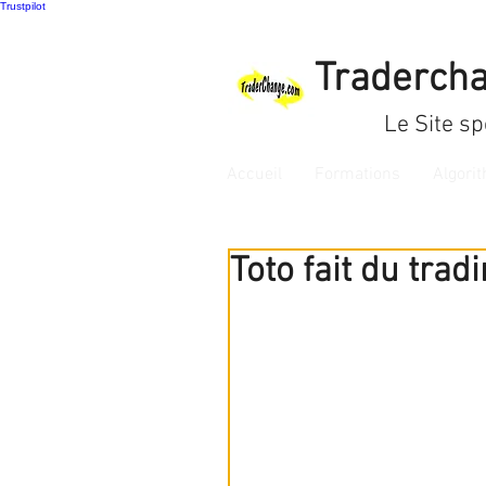
Trustpilot
Tradercha
Le Site sp
Accueil
Formations
Algori
Toto fait du trad