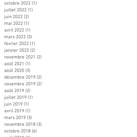
octobre 2022
(1)
1 post
juillet 2022
(1)
1 post
juin 2022
(2)
2 posts
mai 2022
(1)
1 post
avril 2022
(1)
1 post
mars 2022
(3)
3 posts
février 2022
(1)
1 post
janvier 2022
(2)
2 posts
novembre 2021
(2)
2 posts
août 2021
(1)
1 post
août 2020
(3)
3 posts
décembre 2019
(2)
2 posts
novembre 2019
(2)
2 posts
août 2019
(2)
2 posts
juillet 2019
(1)
1 post
juin 2019
(1)
1 post
avril 2019
(1)
1 post
mars 2019
(3)
3 posts
novembre 2018
(3)
3 posts
octobre 2018
(6)
6 posts